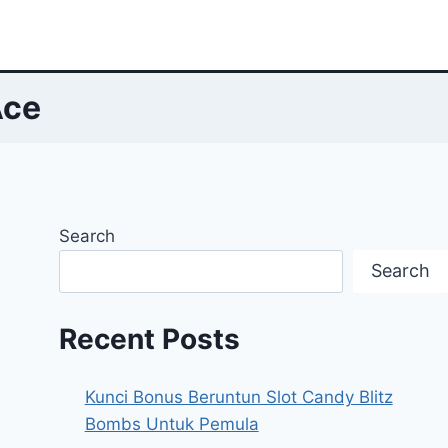
Ace
Search
Search
Recent Posts
Kunci Bonus Beruntun Slot Candy Blitz
Bombs Untuk Pemula