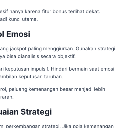
esif hanya karena fitur bonus terlihat dekat.
adi kunci utama.
ol Emosi
uang jackpot paling menggiurkan. Gunakan strategi
 bisa dianalisis secara objektif.
 keputusan impulsif. Hindari bermain saat emosi
ambilan keputusan taruhan.
trol, peluang kemenangan besar menjadi lebih
rarah.
aian Strategi
i perkembangan strategi. Jika pola kemenangan