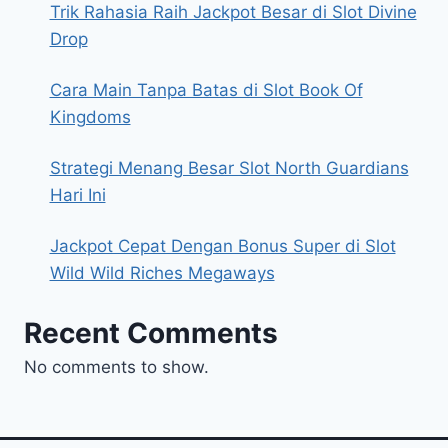
Trik Rahasia Raih Jackpot Besar di Slot Divine
Drop
Cara Main Tanpa Batas di Slot Book Of
Kingdoms
Strategi Menang Besar Slot North Guardians
Hari Ini
Jackpot Cepat Dengan Bonus Super di Slot
Wild Wild Riches Megaways
Recent Comments
No comments to show.