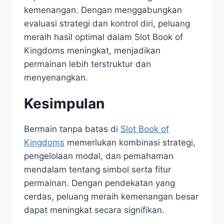
kemenangan. Dengan menggabungkan
evaluasi strategi dan kontrol diri, peluang
meraih hasil optimal dalam Slot Book of
Kingdoms meningkat, menjadikan
permainan lebih terstruktur dan
menyenangkan.
Kesimpulan
Bermain tanpa batas di
Slot Book of
Kingdoms
memerlukan kombinasi strategi,
pengelolaan modal, dan pemahaman
mendalam tentang simbol serta fitur
permainan. Dengan pendekatan yang
cerdas, peluang meraih kemenangan besar
dapat meningkat secara signifikan.