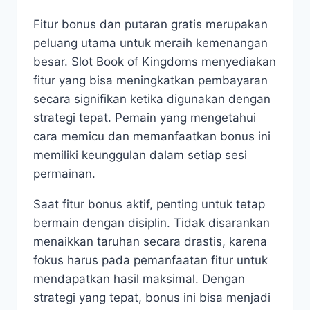
Fitur bonus dan putaran gratis merupakan
peluang utama untuk meraih kemenangan
besar. Slot Book of Kingdoms menyediakan
fitur yang bisa meningkatkan pembayaran
secara signifikan ketika digunakan dengan
strategi tepat. Pemain yang mengetahui
cara memicu dan memanfaatkan bonus ini
memiliki keunggulan dalam setiap sesi
permainan.
Saat fitur bonus aktif, penting untuk tetap
bermain dengan disiplin. Tidak disarankan
menaikkan taruhan secara drastis, karena
fokus harus pada pemanfaatan fitur untuk
mendapatkan hasil maksimal. Dengan
strategi yang tepat, bonus ini bisa menjadi