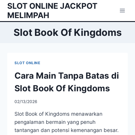
Skip
SLOT ONLINE JACKPOT
to
MELIMPAH
content
Slot Book Of Kingdoms
SLOT ONLINE
Cara Main Tanpa Batas di
Slot Book Of Kingdoms
02/13/2026
Slot Book of Kingdoms menawarkan
pengalaman bermain yang penuh
tantangan dan potensi kemenangan besar.