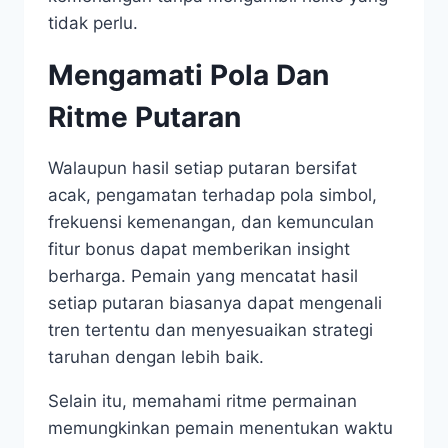
tidak perlu.
Mengamati Pola Dan
Ritme Putaran
Walaupun hasil setiap putaran bersifat
acak, pengamatan terhadap pola simbol,
frekuensi kemenangan, dan kemunculan
fitur bonus dapat memberikan insight
berharga. Pemain yang mencatat hasil
setiap putaran biasanya dapat mengenali
tren tertentu dan menyesuaikan strategi
taruhan dengan lebih baik.
Selain itu, memahami ritme permainan
memungkinkan pemain menentukan waktu