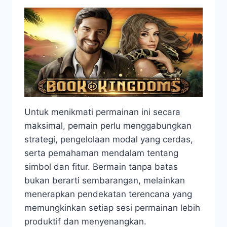
Untuk menikmati permainan ini secara
maksimal, pemain perlu menggabungkan
strategi, pengelolaan modal yang cerdas,
serta pemahaman mendalam tentang
simbol dan fitur. Bermain tanpa batas
bukan berarti sembarangan, melainkan
menerapkan pendekatan terencana yang
memungkinkan setiap sesi permainan lebih
produktif dan menyenangkan.