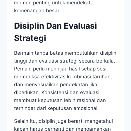
momen penting untuk mendekati
kemenangan besar.
Disiplin Dan Evaluasi
Strategi
Bermain tanpa batas membutuhkan disiplin
tinggi dan evaluasi strategi secara berkala.
Pemain perlu meninjau hasil setiap sesi,
memeriksa efektivitas kombinasi taruhan,
dan menyesuaikan pendekatan jika
diperlukan. Konsistensi dan evaluasi
membuat keputusan lebih rasional dan
terhindar dari keputusan emosional.
Selain itu, disiplin juga berarti mengetahui
kapan harus berhenti dan mengamankan