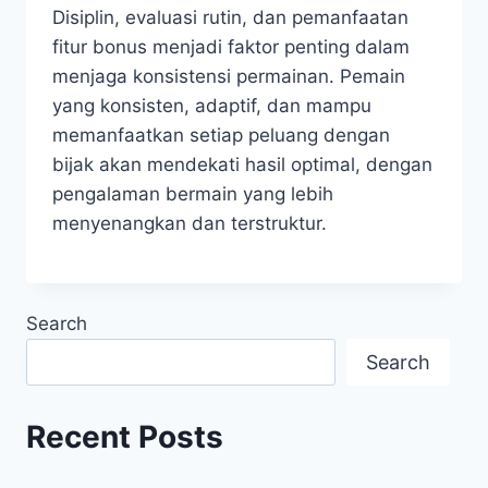
Disiplin, evaluasi rutin, dan pemanfaatan
fitur bonus menjadi faktor penting dalam
menjaga konsistensi permainan. Pemain
yang konsisten, adaptif, dan mampu
memanfaatkan setiap peluang dengan
bijak akan mendekati hasil optimal, dengan
pengalaman bermain yang lebih
menyenangkan dan terstruktur.
Search
Search
Recent Posts