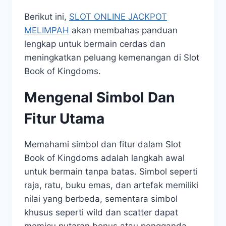
Berikut ini,
SLOT ONLINE JACKPOT
MELIMPAH
akan membahas panduan
lengkap untuk bermain cerdas dan
meningkatkan peluang kemenangan di Slot
Book of Kingdoms.
Mengenal Simbol Dan
Fitur Utama
Memahami simbol dan fitur dalam Slot
Book of Kingdoms adalah langkah awal
untuk bermain tanpa batas. Simbol seperti
raja, ratu, buku emas, dan artefak memiliki
nilai yang berbeda, sementara simbol
khusus seperti wild dan scatter dapat