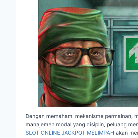
Dengan memahami mekanisme permainan, men
manajemen modal yang disiplin, peluang mera
SLOT ONLINE JACKPOT MELIMPAH
akan mem