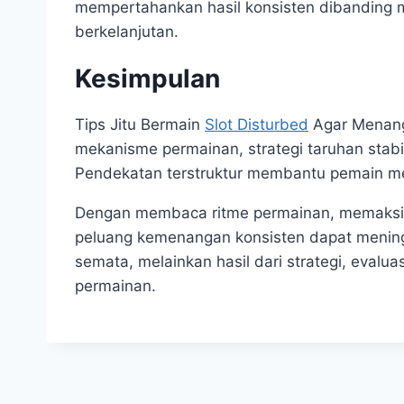
mempertahankan hasil konsisten dibanding 
berkelanjutan.
Kesimpulan
Tips Jitu Bermain
Slot Disturbed
Agar Menang
mekanisme permainan, strategi taruhan stabi
Pendekatan terstruktur membantu pemain men
Dengan membaca ritme permainan, memaksim
peluang kemenangan konsisten dapat mening
semata, melainkan hasil dari strategi, evaluas
permainan.