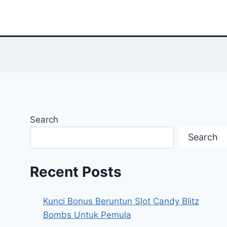
Search
Search
Recent Posts
Kunci Bonus Beruntun Slot Candy Blitz
Bombs Untuk Pemula