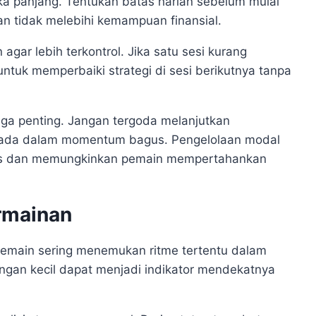
a panjang. Tentukan batas harian sebelum mulai
an tidak melebihi kemampuan finansial.
gar lebih terkontrol. Jika satu sesi kurang
ntuk memperbaiki strategi di sesi berikutnya tanpa
 juga penting. Jangan tergoda melanjutkan
rada dalam momentum bagus. Pengelolaan modal
tas dan memungkinkan pemain mempertahankan
rmainan
pemain sering menemukan ritme tertentu dalam
gan kecil dapat menjadi indikator mendekatnya