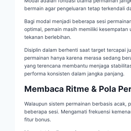
Modal adalah fondasi utama permainan jangk
bermain agar pengeluaran tetap terkendali d
Bagi modal menjadi beberapa sesi permainan a
optimal, pemain masih memiliki kesempatan u
tekanan berlebihan.
Disiplin dalam berhenti saat target tercapai
permainan hanya karena merasa sedang be
yang terencana membantu menjaga stabili
performa konsisten dalam jangka panjang.
Membaca Ritme & Pola Pe
Walaupun sistem permainan berbasis acak, 
beberapa sesi. Mengamati frekuensi kemenan
fitur bonus.