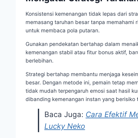
Konsistensi kemenangan tidak lepas dari stra
memasang taruhan besar tanpa memahami ri
untuk membaca pola putaran.
Gunakan pendekatan bertahap dalam menaik
kemenangan stabil atau fitur bonus aktif, ba
berlebihan.
Strategi bertahap membantu menjaga keseim
besar. Dengan metode ini, pemain tetap memi
tidak mudah terpengaruh emosi saat hasil kur
dibanding kemenangan instan yang berisiko t
Baca Juga:
Cara Efektif M
Lucky Neko