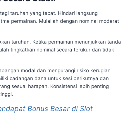
tegi taruhan yang tepat. Hindari langsung
tme permainan. Mulailah dengan nominal moderat
kan taruhan. Ketika permainan menunjukkan tanda
rulah tingkatkan nominal secara terukur dan tidak
bangan modal dan mengurangi risiko kerugian
liki cadangan dana untuk sesi berikutnya dan
ang sesuai harapan. Konsistensi lebih penting
inggi.
endapat Bonus Besar di Slot