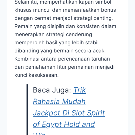
Selain itu, memperhatikan kapan simbol
khusus muncul dan memanfaatkan bonus
dengan cermat menjadi strategi penting.
Pemain yang disiplin dan konsisten dalam
menerapkan strategi cenderung
memperoleh hasil yang lebih stabil
dibanding yang bermain secara acak.
Kombinasi antara perencanaan taruhan
dan pemahaman fitur permainan menjadi
kunci kesuksesan.
Baca Juga:
Trik
Rahasia Mudah
Jackpot Di Slot Spirit
of Egypt Hold and