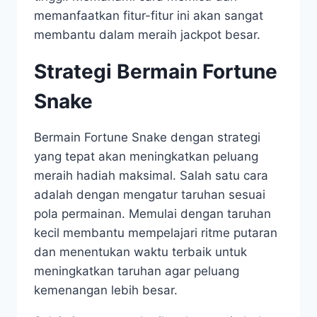
memanfaatkan fitur-fitur ini akan sangat
membantu dalam meraih jackpot besar.
Strategi Bermain Fortune
Snake
Bermain Fortune Snake dengan strategi
yang tepat akan meningkatkan peluang
meraih hadiah maksimal. Salah satu cara
adalah dengan mengatur taruhan sesuai
pola permainan. Memulai dengan taruhan
kecil membantu mempelajari ritme putaran
dan menentukan waktu terbaik untuk
meningkatkan taruhan agar peluang
kemenangan lebih besar.