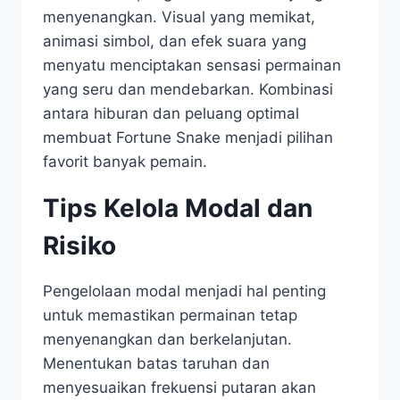
menyenangkan. Visual yang memikat,
animasi simbol, dan efek suara yang
menyatu menciptakan sensasi permainan
yang seru dan mendebarkan. Kombinasi
antara hiburan dan peluang optimal
membuat Fortune Snake menjadi pilihan
favorit banyak pemain.
Tips Kelola Modal dan
Risiko
Pengelolaan modal menjadi hal penting
untuk memastikan permainan tetap
menyenangkan dan berkelanjutan.
Menentukan batas taruhan dan
menyesuaikan frekuensi putaran akan