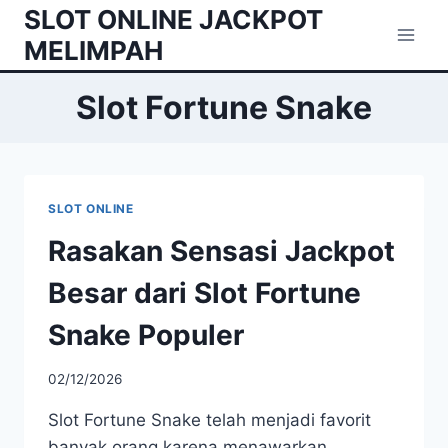
Skip
SLOT ONLINE JACKPOT
to
MELIMPAH
content
Slot Fortune Snake
SLOT ONLINE
Rasakan Sensasi Jackpot
Besar dari Slot Fortune
Snake Populer
02/12/2026
Slot Fortune Snake telah menjadi favorit
banyak orang karena menawarkan