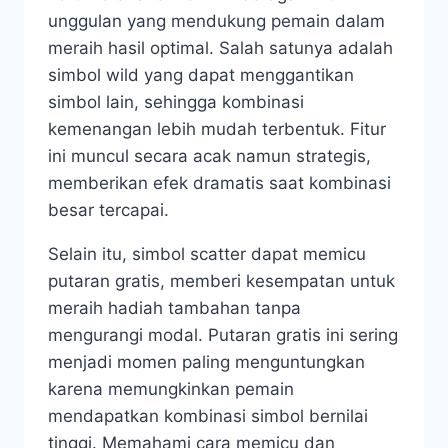
unggulan yang mendukung pemain dalam
meraih hasil optimal. Salah satunya adalah
simbol wild yang dapat menggantikan
simbol lain, sehingga kombinasi
kemenangan lebih mudah terbentuk. Fitur
ini muncul secara acak namun strategis,
memberikan efek dramatis saat kombinasi
besar tercapai.
Selain itu, simbol scatter dapat memicu
putaran gratis, memberi kesempatan untuk
meraih hadiah tambahan tanpa
mengurangi modal. Putaran gratis ini sering
menjadi momen paling menguntungkan
karena memungkinkan pemain
mendapatkan kombinasi simbol bernilai
tinggi. Memahami cara memicu dan