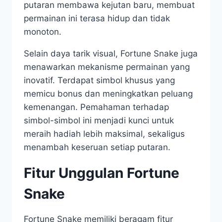
putaran membawa kejutan baru, membuat
permainan ini terasa hidup dan tidak
monoton.
Selain daya tarik visual, Fortune Snake juga
menawarkan mekanisme permainan yang
inovatif. Terdapat simbol khusus yang
memicu bonus dan meningkatkan peluang
kemenangan. Pemahaman terhadap
simbol-simbol ini menjadi kunci untuk
meraih hadiah lebih maksimal, sekaligus
menambah keseruan setiap putaran.
Fitur Unggulan Fortune
Snake
Fortune Snake memiliki beragam fitur