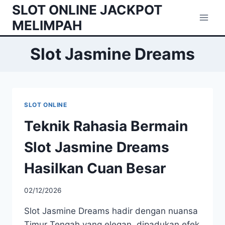
Skip
SLOT ONLINE JACKPOT
to
MELIMPAH
content
Slot Jasmine Dreams
SLOT ONLINE
Teknik Rahasia Bermain
Slot Jasmine Dreams
Hasilkan Cuan Besar
02/12/2026
Slot Jasmine Dreams hadir dengan nuansa
Timur Tengah yang elegan, dipadukan efek