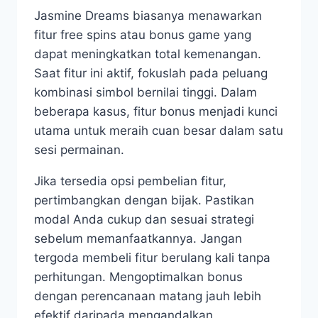
Jasmine Dreams biasanya menawarkan
fitur free spins atau bonus game yang
dapat meningkatkan total kemenangan.
Saat fitur ini aktif, fokuslah pada peluang
kombinasi simbol bernilai tinggi. Dalam
beberapa kasus, fitur bonus menjadi kunci
utama untuk meraih cuan besar dalam satu
sesi permainan.
Jika tersedia opsi pembelian fitur,
pertimbangkan dengan bijak. Pastikan
modal Anda cukup dan sesuai strategi
sebelum memanfaatkannya. Jangan
tergoda membeli fitur berulang kali tanpa
perhitungan. Mengoptimalkan bonus
dengan perencanaan matang jauh lebih
efektif daripada mengandalkan