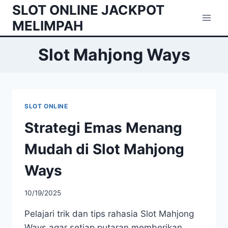
Skip
SLOT ONLINE JACKPOT
to
MELIMPAH
content
Slot Mahjong Ways
SLOT ONLINE
Strategi Emas Menang
Mudah di Slot Mahjong
Ways
10/19/2025
Pelajari trik dan tips rahasia Slot Mahjong
Ways agar setiap putaran memberikan