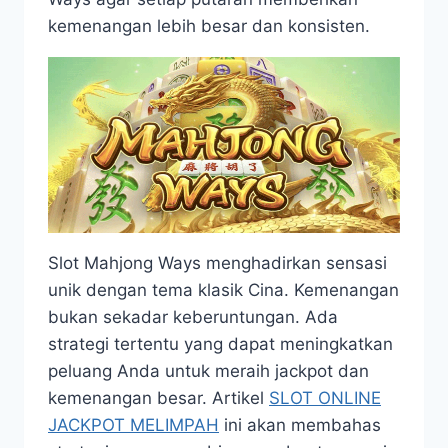
kemenangan lebih besar dan konsisten.
Slot Mahjong Ways menghadirkan sensasi
unik dengan tema klasik Cina. Kemenangan
bukan sekadar keberuntungan. Ada
strategi tertentu yang dapat meningkatkan
peluang Anda untuk meraih jackpot dan
kemenangan besar. Artikel
SLOT ONLINE
JACKPOT MELIMPAH
ini akan membahas