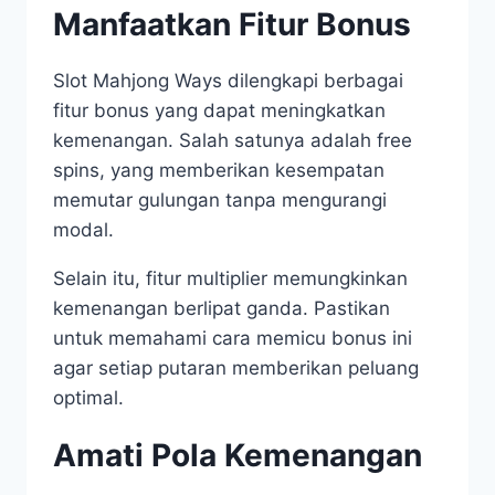
Manfaatkan Fitur Bonus
Slot Mahjong Ways dilengkapi berbagai
fitur bonus yang dapat meningkatkan
kemenangan. Salah satunya adalah free
spins, yang memberikan kesempatan
memutar gulungan tanpa mengurangi
modal.
Selain itu, fitur multiplier memungkinkan
kemenangan berlipat ganda. Pastikan
untuk memahami cara memicu bonus ini
agar setiap putaran memberikan peluang
optimal.
Amati Pola Kemenangan