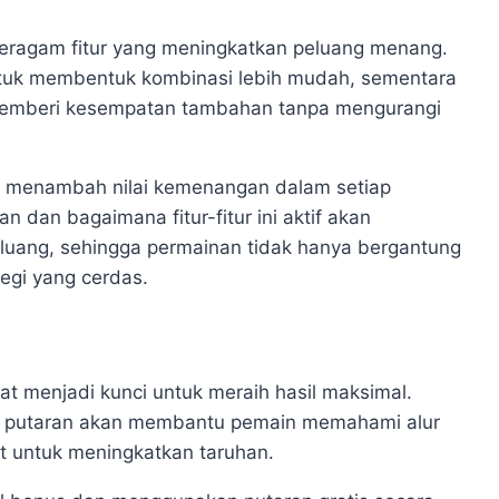
 beragam fitur yang meningkatkan peluang menang.
untuk membentuk kombinasi lebih mudah, sementara
 memberi kesempatan tambahan tanpa mengurangi
uga menambah nilai kemenangan dalam setiap
dan bagaimana fitur-fitur ini aktif akan
uang, sehingga permainan tidak hanya bergantung
egi yang cerdas.
t menjadi kunci untuk meraih hasil maksimal.
la putaran akan membantu pemain memahami alur
 untuk meningkatkan taruhan.