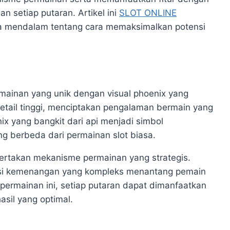
 setiap putaran. Artikel ini
SLOT ONLINE
 mendalam tentang cara memaksimalkan potensi
mainan yang unik dengan visual phoenix yang
tail tinggi, menciptakan pengalaman bermain yang
ix yang bangkit dari api menjadi simbol
 berbeda dari permainan slot biasa.
yertakan mekanisme permainan yang strategis.
asi kemenangan yang kompleks menantang pemain
 permainan ini, setiap putaran dapat dimanfaatkan
sil yang optimal.