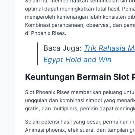
Selain itu, memperhatikan kemunculan simbo
optimal dapat meningkatkan total hasil. Pema
memperoleh kemenangan lebih konsisten dib
Kombinasi perencanaan, observasi, dan pem
di Phoenix Rises.
Baca Juga:
Trik Rahasia M
Egypt Hold and Win
Keuntungan Bermain Slot 
Slot Phoenix Rises memberikan peluang untuk 
unggulan dan kombinasi simbol yang menarik
gratis, dan multipliers, pemain dapat meningk
Selain potensi hasil yang besar, permainan 
Animasi phoenix, efek suara, dan tampilan 