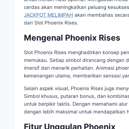
cerdas akan meningkatkan peluang kesuksesan
JACKPOT MELIMPAH
akan membahas secara
dari Slot Phoenix Rises.
Mengenal Phoenix Rises
Slot Phoenix Rises menghadirkan konsep per
memukau. Setiap simbol dirancang dengan de
imersif dan menarik perhatian. Animasi phoen
kemenangan utama, memberikan sensasi yang
Selain aspek visual, Phoenix Rises juga men
Simbol khusus, putaran bonus, dan kombin
untuk berpikir taktis. Dengan memahami alur
dengan lebih maksimal untuk mendapatkan ha
Fitur Unggulan Phoenix