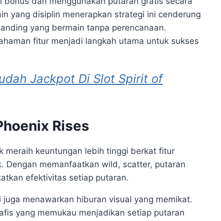
l bonus dan menggunakan putaran gratis secara
in yang disiplin menerapkan strategi ini cenderung
anding yang bermain tanpa perencanaan.
ahaman fitur menjadi langkah utama untuk sukses
udah Jackpot Di Slot Spirit of
Phoenix Rises
meraih keuntungan lebih tinggi berkat fitur
. Dengan memanfaatkan wild, scatter, putaran
atkan efektivitas setiap putaran.
ini juga menawarkan hiburan visual yang memikat.
grafis yang memukau menjadikan setiap putaran