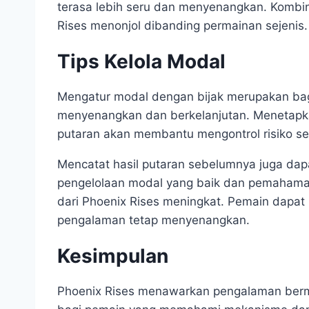
terasa lebih seru dan menyenangkan. Kombi
Rises menonjol dibanding permainan sejenis.
Tips Kelola Modal
Mengatur modal dengan bijak merupakan bag
menyenangkan dan berkelanjutan. Menetapka
putaran akan membantu mengontrol risiko se
Mencatat hasil putaran sebelumnya juga dap
pengelolaan modal yang baik dan pemahaman 
dari Phoenix Rises meningkat. Pemain dapat 
pengalaman tetap menyenangkan.
Kesimpulan
Phoenix Rises menawarkan pengalaman berma