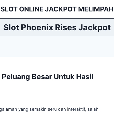
SLOT ONLINE JACKPOT MELIMPAH
Slot Phoenix Rises Jackpot
 Peluang Besar Untuk Hasil
alaman yang semakin seru dan interaktif, salah