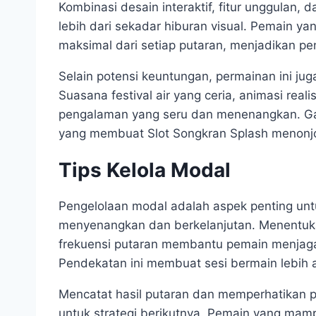
Kombinasi desain interaktif, fitur unggulan,
lebih dari sekadar hiburan visual. Pemain ya
maksimal dari setiap putaran, menjadikan 
Selain potensi keuntungan, permainan ini j
Suasana festival air yang ceria, animasi re
pengalaman yang seru dan menenangkan. Ga
yang membuat Slot Songkran Splash menonjo
Tips Kelola Modal
Pengelolaan modal adalah aspek penting un
menyenangkan dan berkelanjutan. Menentuk
frekuensi putaran membantu pemain menjaga 
Pendekatan ini membuat sesi bermain lebih a
Mencatat hasil putaran dan memperhatikan 
untuk strategi berikutnya. Pemain yang m