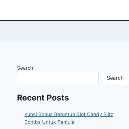
Search
Search
Recent Posts
Kunci Bonus Beruntun Slot Candy Blitz
Bombs Untuk Pemula