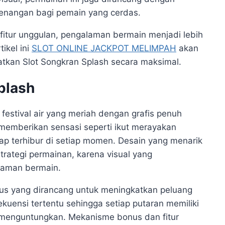
nangan bagi pemain yang cerdas.
itur unggulan, pengalaman bermain menjadi lebih
ikel ini
SLOT ONLINE JACKPOT MELIMPAH
akan
an Slot Songkran Splash secara maksimal.
plash
estival air yang meriah dengan grafis penuh
n memberikan sensasi seperti ikut merayakan
p terhibur di setiap momen. Desain yang menarik
trategi permainan, karena visual yang
aman bermain.
husus yang dirancang untuk meningkatkan peluang
kuensi tertentu sehingga setiap putaran memiliki
 menguntungkan. Mekanisme bonus dan fitur