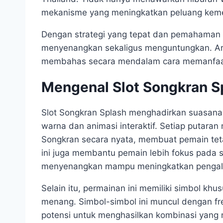
mekanisme yang meningkatkan peluang keme
Dengan strategi yang tepat dan pemahaman f
menyenangkan sekaligus menguntungkan. Art
membahas secara mendalam cara memanfaatk
Mengenal Slot Songkran S
Slot Songkran Splash menghadirkan suasana f
warna dan animasi interaktif. Setiap putara
Songkran secara nyata, membuat pemain teta
ini juga membantu pemain lebih fokus pada s
menyenangkan mampu meningkatkan pengal
Selain itu, permainan ini memiliki simbol k
menang. Simbol-simbol ini muncul dengan fre
potensi untuk menghasilkan kombinasi yang