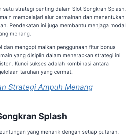
 satu strategi penting dalam Slot Songkran Splash.
emain mempelajari alur permainan dan menentukan
han. Pendekatan ini juga membantu menjaga modal
uang menang.
ol dan mengoptimalkan penggunaan fitur bonus
in yang disiplin dalam menerapkan strategi ini
sten. Kunci sukses adalah kombinasi antara
lolaan taruhan yang cermat.
an Strategi Ampuh Menang
Songkran Splash
euntungan yang menarik dengan setiap putaran.