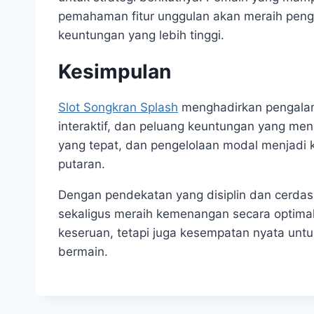
pemahaman fitur unggulan akan meraih peng
keuntungan yang lebih tinggi.
Kesimpulan
Slot Songkran Splash
menghadirkan pengalam
interaktif, dan peluang keuntungan yang men
yang tepat, dan pengelolaan modal menjadi 
putaran.
Dengan pendekatan yang disiplin dan cerdas,
sekaligus meraih kemenangan secara optima
keseruan, tetapi juga kesempatan nyata untu
bermain.