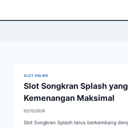
Skip
to
content
SLOT ONLINE
Slot Songkran Splash yan
Kemenangan Maksimal
02/12/2026
Slot Songkran Splash terus berkembang den