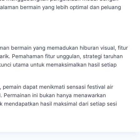
alaman bermain yang lebih optimal dan peluang
an bermain yang memadukan hiburan visual, fitur
arik. Pemahaman fitur unggulan, strategi taruhan
kunci utama untuk memaksimalkan hasil setiap
 pemain dapat menikmati sensasi festival air
l. Permainan ini bukan hanya menawarkan
k mendapatkan hasil maksimal dari setiap sesi