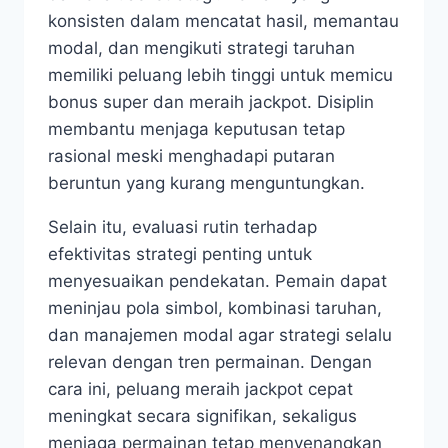
konsisten dalam mencatat hasil, memantau
modal, dan mengikuti strategi taruhan
memiliki peluang lebih tinggi untuk memicu
bonus super dan meraih jackpot. Disiplin
membantu menjaga keputusan tetap
rasional meski menghadapi putaran
beruntun yang kurang menguntungkan.
Selain itu, evaluasi rutin terhadap
efektivitas strategi penting untuk
menyesuaikan pendekatan. Pemain dapat
meninjau pola simbol, kombinasi taruhan,
dan manajemen modal agar strategi selalu
relevan dengan tren permainan. Dengan
cara ini, peluang meraih jackpot cepat
meningkat secara signifikan, sekaligus
menjaga permainan tetap menyenangkan