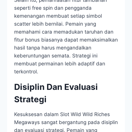
Selain itu, pemanfaatan fitur tambahan
seperti free spin dan pengganda
kemenangan membuat setiap simbol
scatter lebih bernilai. Pemain yang
memahami cara memadukan taruhan dan
fitur bonus biasanya dapat memaksimalkan
hasil tanpa harus mengandalkan
keberuntungan semata. Strategi ini
membuat permainan lebih adaptif dan
terkontrol.
Disiplin Dan Evaluasi
Strategi
Kesuksesan dalam Slot Wild Wild Riches
Megaways sangat bergantung pada disiplin
dan evaluasi strategi. Pemain yang