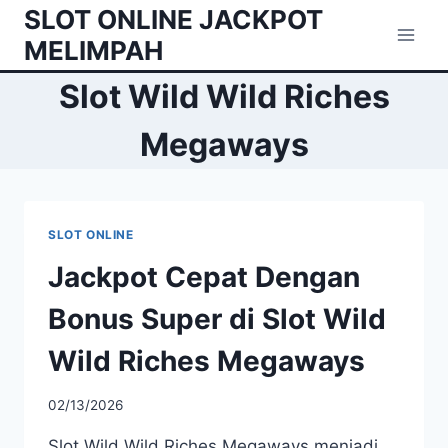
Skip
SLOT ONLINE JACKPOT
to
MELIMPAH
content
Slot Wild Wild Riches
Megaways
SLOT ONLINE
Jackpot Cepat Dengan
Bonus Super di Slot Wild
Wild Riches Megaways
02/13/2026
Slot Wild Wild Riches Megaways menjadi