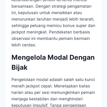
bersamaan. Dengan strategi pengamatan
ini, keputusan untuk menaikkan atau
menurunkan taruhan menjadi lebih terarah,
sehingga peluang memicu bonus super dan
jackpot meningkat. Pendekatan berbasis
observasi ini membantu pemain bermain
lebih cerdas.
Mengelola Modal Dengan
Bijak
Pengelolaan modal adalah salah satu kunci
meraih jackpot cepat. Menetapkan batas
harian atau per sesi memungkinkan pemain
menjaga kestabilan dan menghindari
keputusan impulsif. Tanpa pengelolaan