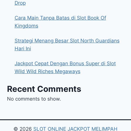
Drop
Cara Main Tanpa Batas di Slot Book Of
Kingdoms
Strategi Menang Besar Slot North Guardians
Hari Ini
Jackpot Cepat Dengan Bonus Super di Slot
Wild Wild Riches Megaways
Recent Comments
No comments to show.
© 2026
SLOT ONLINE JACKPOT MELIMPAH