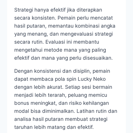
Strategi hanya efektif jika diterapkan
secara konsisten. Pemain perlu mencatat
hasil putaran, memantau kombinasi angka
yang menang, dan mengevaluasi strategi
secara rutin. Evaluasi ini membantu
mengetahui metode mana yang paling
efektif dan mana yang perlu disesuaikan.
Dengan konsistensi dan disiplin, pemain
dapat membaca pola spin Lucky Neko
dengan lebih akurat. Setiap sesi bermain
menjadi lebih terarah, peluang memicu
bonus meningkat, dan risiko kehilangan
modal bisa diminimalkan. Latihan rutin dan
analisa hasil putaran membuat strategi
taruhan lebih matang dan efektif.