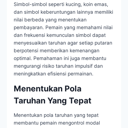
Simbol-simbol seperti kucing, koin emas,
dan simbol keberuntungan lainnya memiliki
nilai berbeda yang menentukan
pembayaran. Pemain yang memahami nilai
dan frekuensi kemunculan simbol dapat
menyesuaikan taruhan agar setiap putaran
berpotensi memberikan kemenangan
optimal. Pemahaman ini juga membantu
mengurangi risiko taruhan impulsif dan
meningkatkan efisiensi permainan.
Menentukan Pola
Taruhan Yang Tepat
Menentukan pola taruhan yang tepat
membantu pemain mengontrol modal