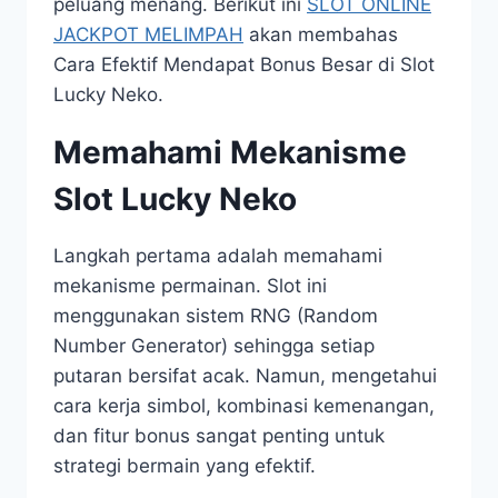
peluang menang. Berikut ini
SLOT ONLINE
JACKPOT MELIMPAH
akan membahas
Cara Efektif Mendapat Bonus Besar di Slot
Lucky Neko.
Memahami Mekanisme
Slot Lucky Neko
Langkah pertama adalah memahami
mekanisme permainan. Slot ini
menggunakan sistem RNG (Random
Number Generator) sehingga setiap
putaran bersifat acak. Namun, mengetahui
cara kerja simbol, kombinasi kemenangan,
dan fitur bonus sangat penting untuk
strategi bermain yang efektif.