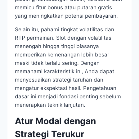
memicu fitur bonus atau putaran gratis
yang meningkatkan potensi pembayaran.
Selain itu, pahami tingkat volatilitas dan
RTP permainan. Slot dengan volatilitas
menengah hingga tinggi biasanya
memberikan kemenangan lebih besar
meski tidak terlalu sering. Dengan
memahami karakteristik ini, Anda dapat
menyesuaikan strategi taruhan dan
mengatur ekspektasi hasil. Pengetahuan
dasar ini menjadi fondasi penting sebelum
menerapkan teknik lanjutan.
Atur Modal dengan
Strategi Terukur