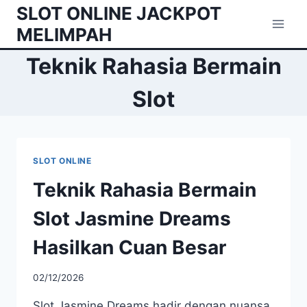
Skip
SLOT ONLINE JACKPOT
to
MELIMPAH
content
Teknik Rahasia Bermain
Slot
SLOT ONLINE
Teknik Rahasia Bermain
Slot Jasmine Dreams
Hasilkan Cuan Besar
02/12/2026
Slot Jasmine Dreams hadir dengan nuansa