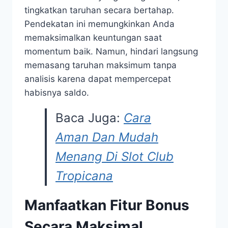
tingkatkan taruhan secara bertahap.
Pendekatan ini memungkinkan Anda
memaksimalkan keuntungan saat
momentum baik. Namun, hindari langsung
memasang taruhan maksimum tanpa
analisis karena dapat mempercepat
habisnya saldo.
Baca Juga:
Cara
Aman Dan Mudah
Menang Di Slot Club
Tropicana
Manfaatkan Fitur Bonus
Secara Maksimal