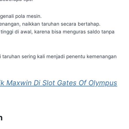
genali pola mesin.
enangan, naikkan taruhan secara bertahap.
inggi di awal, karena bisa menguras saldo tanpa
 taruhan sering kali menjadi penentu kemenangan
ik Maxwin Di Slot Gates Of Olympus
n