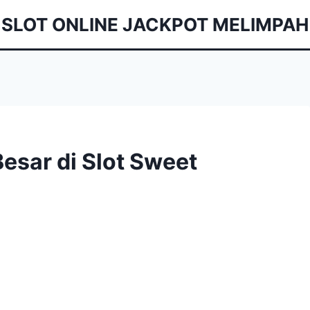
SLOT ONLINE JACKPOT MELIMPAH
esar di Slot Sweet