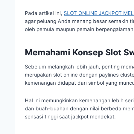
Pada artikel ini,
SLOT ONLINE JACKPOT ME
agar peluang Anda menang besar semakin tingg
oleh pemula maupun pemain berpengalaman
Memahami Konsep Slot S
Sebelum melangkah lebih jauh, penting mem
merupakan slot online dengan paylines cluster
kemenangan didapat dari simbol yang muncu
Hal ini memungkinkan kemenangan lebih seri
dan buah-buahan dengan nilai berbeda mem
sensasi tinggi saat jackpot mendekat.