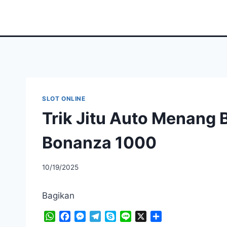
Skip
to
content
SLOT ONLINE
Trik Jitu Auto Menang B
Bonanza 1000
10/19/2025
Bagikan
W
F
M
T
S
L
X
S