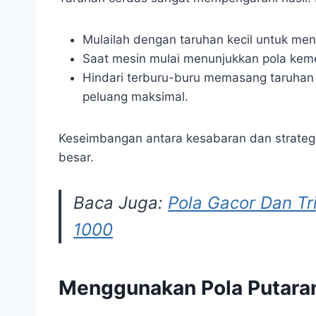
Mulailah dengan taruhan kecil untuk men
Saat mesin mulai menunjukkan pola kem
Hindari terburu-buru memasang taruhan t
peluang maksimal.
Keseimbangan antara kesabaran dan strategi
besar.
Baca Juga:
Pola Gacor Dan Tr
1000
Menggunakan Pola Putara