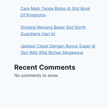
Cara Main Tanpa Batas di Slot Book
Of Kingdoms
Strategi Menang Besar Slot North
Guardians Hari Ini
Jackpot Cepat Dengan Bonus Super di
Slot Wild Wild Riches Megaways
Recent Comments
No comments to show.