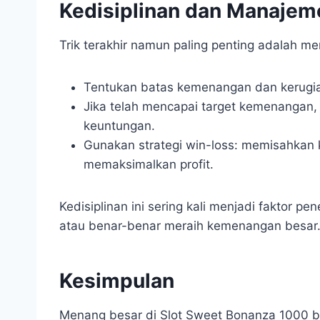
Kedisiplinan dan Manajem
Trik terakhir namun paling penting adalah me
Tentukan batas kemenangan dan kerugi
Jika telah mencapai target kemenangan, 
keuntungan.
Gunakan strategi win-loss: memisahkan
memaksimalkan profit.
Kedisiplinan ini sering kali menjadi faktor 
atau benar-benar meraih kemenangan besar
Kesimpulan
Menang besar di Slot Sweet Bonanza 1000