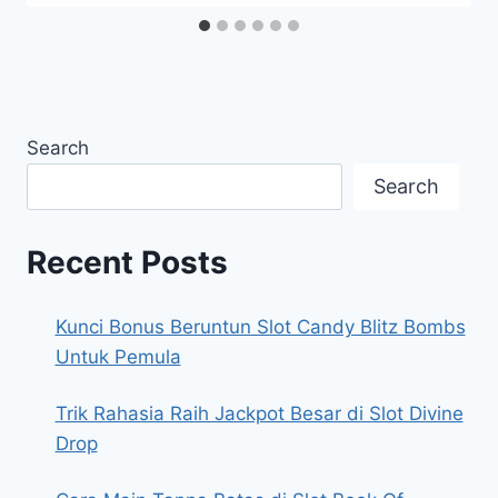
Search
Search
Recent Posts
Kunci Bonus Beruntun Slot Candy Blitz Bombs
Untuk Pemula
Trik Rahasia Raih Jackpot Besar di Slot Divine
Drop