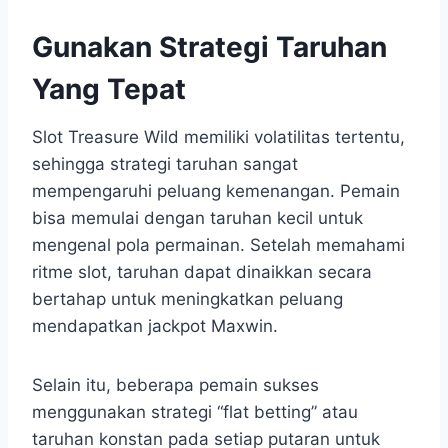
Gunakan Strategi Taruhan
Yang Tepat
Slot Treasure Wild memiliki volatilitas tertentu,
sehingga strategi taruhan sangat
mempengaruhi peluang kemenangan. Pemain
bisa memulai dengan taruhan kecil untuk
mengenal pola permainan. Setelah memahami
ritme slot, taruhan dapat dinaikkan secara
bertahap untuk meningkatkan peluang
mendapatkan jackpot Maxwin.
Selain itu, beberapa pemain sukses
menggunakan strategi “flat betting” atau
taruhan konstan pada setiap putaran untuk