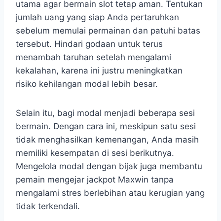
utama agar bermain slot tetap aman. Tentukan
jumlah uang yang siap Anda pertaruhkan
sebelum memulai permainan dan patuhi batas
tersebut. Hindari godaan untuk terus
menambah taruhan setelah mengalami
kekalahan, karena ini justru meningkatkan
risiko kehilangan modal lebih besar.
Selain itu, bagi modal menjadi beberapa sesi
bermain. Dengan cara ini, meskipun satu sesi
tidak menghasilkan kemenangan, Anda masih
memiliki kesempatan di sesi berikutnya.
Mengelola modal dengan bijak juga membantu
pemain mengejar jackpot Maxwin tanpa
mengalami stres berlebihan atau kerugian yang
tidak terkendali.