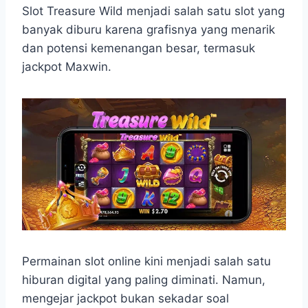
a
c
s
l
y
n
a
Slot Treasure Wild menjadi salah satu slot yang
t
e
s
e
p
e
r
banyak diburu karena grafisnya yang menarik
s
b
e
g
e
e
dan potensi kemenangan besar, termasuk
A
o
n
r
jackpot Maxwin.
p
o
g
a
p
k
e
m
r
Permainan slot online kini menjadi salah satu
hiburan digital yang paling diminati. Namun,
mengejar jackpot bukan sekadar soal