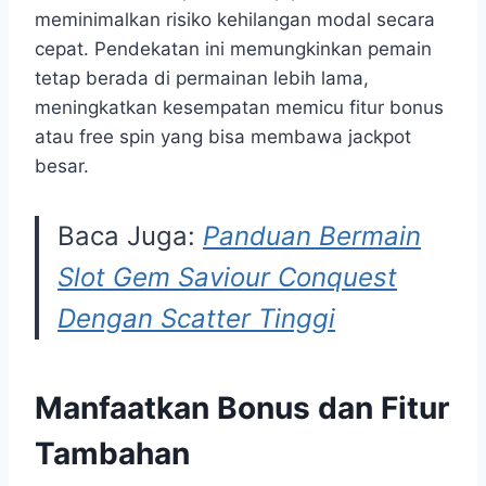
meminimalkan risiko kehilangan modal secara
cepat. Pendekatan ini memungkinkan pemain
tetap berada di permainan lebih lama,
meningkatkan kesempatan memicu fitur bonus
atau free spin yang bisa membawa jackpot
besar.
Baca Juga:
Panduan Bermain
Slot Gem Saviour Conquest
Dengan Scatter Tinggi
Manfaatkan Bonus dan Fitur
Tambahan