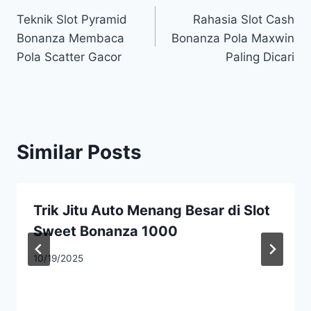
Teknik Slot Pyramid
Rahasia Slot Cash
navigation
Bonanza Membaca
Bonanza Pola Maxwin
Pola Scatter Gacor
Paling Dicari
Similar Posts
Trik Jitu Auto Menang Besar di Slot
Sweet Bonanza 1000
10/19/2025