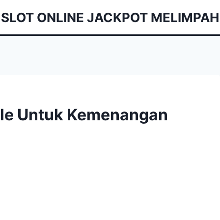
SLOT ONLINE JACKPOT MELIMPAH
mble Untuk Kemenangan