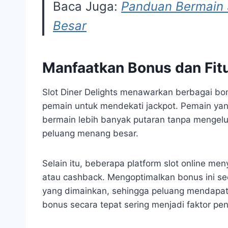
Baca Juga:
Panduan Bermain 
Besar
Manfaatkan Bonus dan Fitu
Slot Diner Delights menawarkan berbagai bo
pemain untuk mendekati jackpot. Pemain yang
bermain lebih banyak putaran tanpa mengel
peluang menang besar.
Selain itu, beberapa platform slot online m
atau cashback. Mengoptimalkan bonus ini se
yang dimainkan, sehingga peluang mendapat
bonus secara tepat sering menjadi faktor p