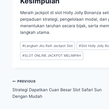
Kesimpulan
Meraih jackpot di slot Holly Jolly Bonanza se
perpaduan strategi, pengelolaan modal, dan
menentukan taruhan secara bijak, serta me
langkah utama.
Post
#
Langkah Jitu Raih Jackpot Slot
#
Slot Holly Jolly 
Tags:
#
SLOT ONLINE JACKPOT MELIMPAH
Post
PREVIOUS
Strategi Dapatkan Cuan Besar Slot Safari Sun
navigation
Dengan Mudah