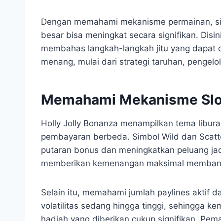
Dengan memahami mekanisme permainan, simbo
besar bisa meningkat secara signifikan. Disin
membahas langkah-langkah jitu yang dapat 
menang, mulai dari strategi taruhan, pengel
Memahami Mekanisme Slot 
Holly Jolly Bonanza menampilkan tema libura
pembayaran berbeda. Simbol Wild dan Scat
putaran bonus dan meningkatkan peluang ja
memberikan kemenangan maksimal membantu m
Selain itu, memahami jumlah paylines aktif dal
volatilitas sedang hingga tinggi, sehingga 
hadiah yang diberikan cukup signifikan. P