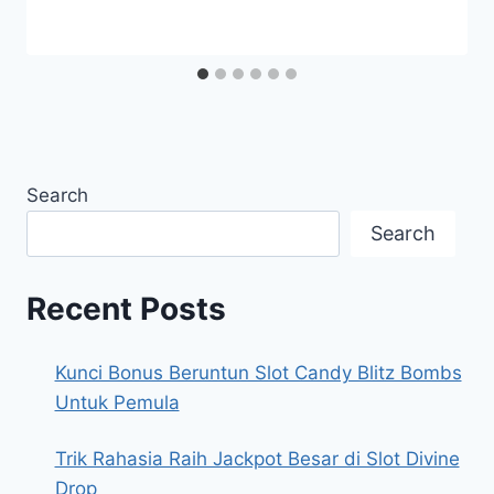
Search
Search
Recent Posts
Kunci Bonus Beruntun Slot Candy Blitz Bombs
Untuk Pemula
Trik Rahasia Raih Jackpot Besar di Slot Divine
Drop