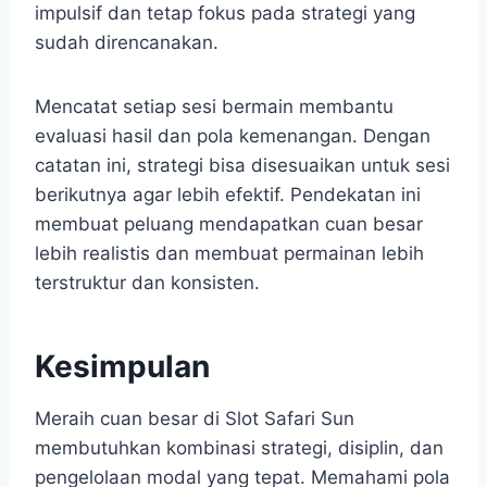
impulsif dan tetap fokus pada strategi yang
sudah direncanakan.
Mencatat setiap sesi bermain membantu
evaluasi hasil dan pola kemenangan. Dengan
catatan ini, strategi bisa disesuaikan untuk sesi
berikutnya agar lebih efektif. Pendekatan ini
membuat peluang mendapatkan cuan besar
lebih realistis dan membuat permainan lebih
terstruktur dan konsisten.
Kesimpulan
Meraih cuan besar di Slot Safari Sun
membutuhkan kombinasi strategi, disiplin, dan
pengelolaan modal yang tepat. Memahami pola