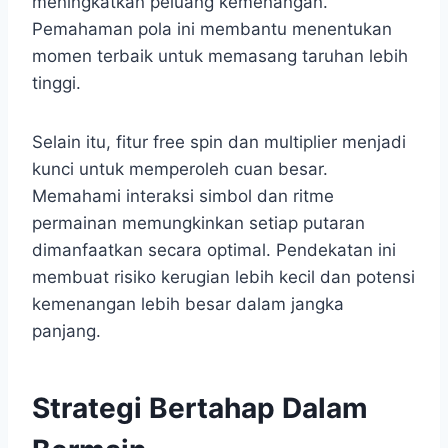
meningkatkan peluang kemenangan.
Pemahaman pola ini membantu menentukan
momen terbaik untuk memasang taruhan lebih
tinggi.
Selain itu, fitur free spin dan multiplier menjadi
kunci untuk memperoleh cuan besar.
Memahami interaksi simbol dan ritme
permainan memungkinkan setiap putaran
dimanfaatkan secara optimal. Pendekatan ini
membuat risiko kerugian lebih kecil dan potensi
kemenangan lebih besar dalam jangka
panjang.
Strategi Bertahap Dalam