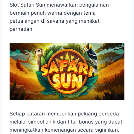
a
c
s
l
y
n
a
Slot Safari Sun menawarkan pengalaman
t
e
s
e
p
e
r
bermain penuh warna dengan tema
s
b
e
g
e
e
petualangan di savana yang memikat
A
o
n
r
perhatian.
p
o
g
a
p
k
e
m
r
Setiap putaran memberikan peluang berbeda
melalui simbol unik dan fitur bonus yang dapat
meningkatkan kemenangan secara signifikan.