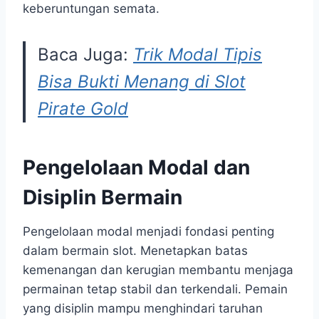
keberuntungan semata.
Baca Juga:
Trik Modal Tipis
Bisa Bukti Menang di Slot
Pirate Gold
Pengelolaan Modal dan
Disiplin Bermain
Pengelolaan modal menjadi fondasi penting
dalam bermain slot. Menetapkan batas
kemenangan dan kerugian membantu menjaga
permainan tetap stabil dan terkendali. Pemain
yang disiplin mampu menghindari taruhan