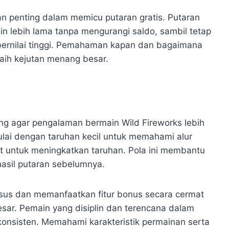
ran penting dalam memicu putaran gratis. Putaran
n lebih lama tanpa mengurangi saldo, sambil tetap
ernilai tinggi. Pemahaman kapan dan bagaimana
eraih kejutan menang besar.
ing agar pengalaman bermain Wild Fireworks lebih
lai dengan taruhan kecil untuk memahami alur
 untuk meningkatkan taruhan. Pola ini membantu
asil putaran sebelumnya.
usus dan memanfaatkan fitur bonus secara cermat
ar. Pemain yang disiplin dan terencana dalam
konsisten. Memahami karakteristik permainan serta