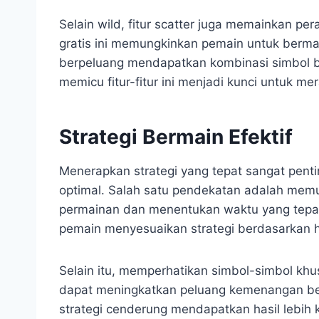
Selain wild, fitur scatter juga memainkan pe
gratis ini memungkinkan pemain untuk bermai
berpeluang mendapatkan kombinasi simbol b
memicu fitur-fitur ini menjadi kunci untuk m
Strategi Bermain Efektif
Menerapkan strategi yang tepat sangat pent
optimal. Salah satu pendekatan adalah memu
permainan dan menentukan waktu yang tepat
pemain menyesuaikan strategi berdasarkan h
Selain itu, memperhatikan simbol-simbol kh
dapat meningkatkan peluang kemenangan bes
strategi cenderung mendapatkan hasil lebih 