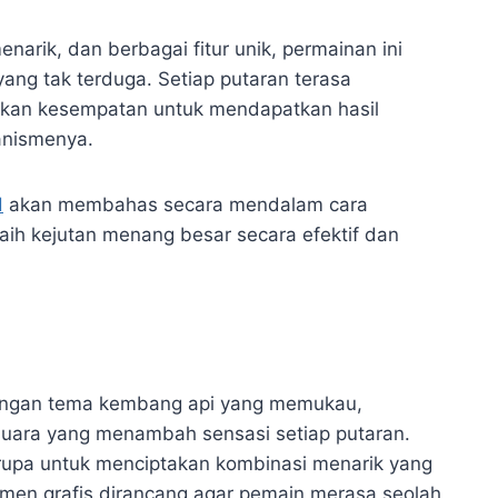
arik, dan berbagai fitur unik, permainan ini
g tak terduga. Setiap putaran terasa
kan kesempatan untuk mendapatkan hasil
nismenya.
H
akan membahas secara mendalam cara
aih kejutan menang besar secara efektif dan
dengan tema kembang api yang memukau,
suara yang menambah sensasi setiap putaran.
rupa untuk menciptakan kombinasi menarik yang
men grafis dirancang agar pemain merasa seolah