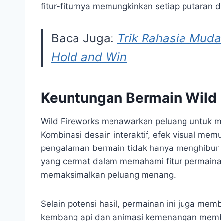
fitur-fiturnya memungkinkan setiap putaran 
Baca Juga:
Trik Rahasia Mudah
Hold and Win
Keuntungan Bermain Wild 
Wild Fireworks menawarkan peluang untuk mer
Kombinasi desain interaktif, efek visual me
pengalaman bermain tidak hanya menghibur 
yang cermat dalam memahami fitur permainan
memaksimalkan peluang menang.
Selain potensi hasil, permainan ini juga memb
kembang api dan animasi kemenangan membua