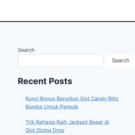
Search
Search
Recent Posts
Kunci Bonus Beruntun Slot Candy Blitz
Bombs Untuk Pemula
Trik Rahasia Raih Jackpot Besar di
Slot Divine Drop