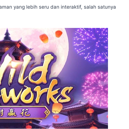
man yang lebih seru dan interaktif, salah satunya