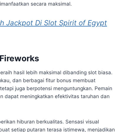
dimanfaatkan secara maksimal.
 Jackpot Di Slot Spirit of Egypt
Fireworks
aih hasil lebih maksimal dibanding slot biasa.
mukau, dan berbagai fitur bonus membuat
tetapi juga berpotensi menguntungkan. Pemain
 dapat meningkatkan efektivitas taruhan dan
erikan hiburan berkualitas. Sensasi visual
t setiap putaran terasa istimewa, menjadikan