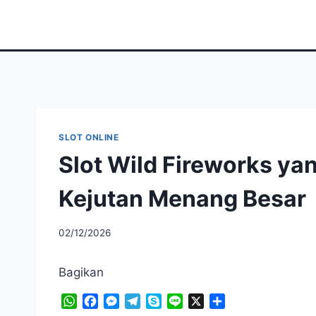
Skip
to
content
SLOT ONLINE
Slot Wild Fireworks y
Kejutan Menang Besar
02/12/2026
Bagikan
W
F
M
T
S
L
X
S