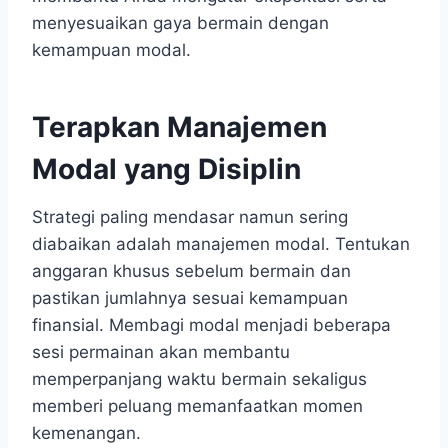
menyesuaikan gaya bermain dengan
kemampuan modal.
Terapkan Manajemen
Modal yang Disiplin
Strategi paling mendasar namun sering
diabaikan adalah manajemen modal. Tentukan
anggaran khusus sebelum bermain dan
pastikan jumlahnya sesuai kemampuan
finansial. Membagi modal menjadi beberapa
sesi permainan akan membantu
memperpanjang waktu bermain sekaligus
memberi peluang memanfaatkan momen
kemenangan.