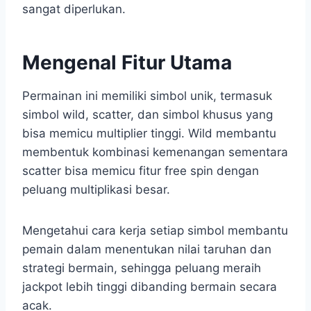
sangat diperlukan.
Mengenal Fitur Utama
Permainan ini memiliki simbol unik, termasuk
simbol wild, scatter, dan simbol khusus yang
bisa memicu multiplier tinggi. Wild membantu
membentuk kombinasi kemenangan sementara
scatter bisa memicu fitur free spin dengan
peluang multiplikasi besar.
Mengetahui cara kerja setiap simbol membantu
pemain dalam menentukan nilai taruhan dan
strategi bermain, sehingga peluang meraih
jackpot lebih tinggi dibanding bermain secara
acak.