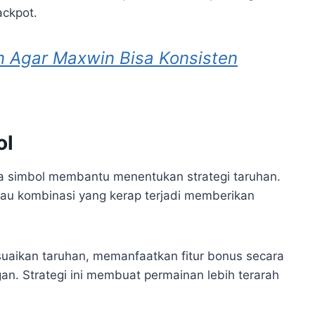
ackpot.
n Agar Maxwin Bisa Konsisten
ol
la simbol membantu menentukan strategi taruhan.
au kombinasi yang kerap terjadi memberikan
uaikan taruhan, memanfaatkan fitur bonus secara
n. Strategi ini membuat permainan lebih terarah