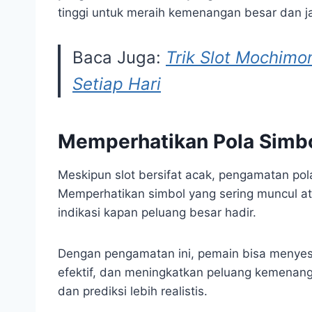
tinggi untuk meraih kemenangan besar dan j
Baca Juga:
Trik Slot Mochimo
Setiap Hari
Memperhatikan Pola Simb
Meskipun slot bersifat acak, pengamatan po
Memperhatikan simbol yang sering muncul at
indikasi kapan peluang besar hadir.
Dengan pengamatan ini, pemain bisa menyes
efektif, dan meningkatkan peluang kemenanga
dan prediksi lebih realistis.