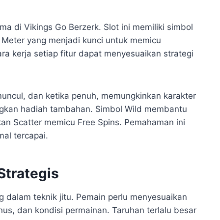
 di Vikings Go Berzerk. Slot ini memiliki simbol
ge Meter yang menjadi kunci untuk memicu
 kerja setiap fitur dapat menyesuaikan strategi
 muncul, dan ketika penuh, memungkinkan karakter
gkan hadiah tambahan. Simbol Wild membantu
an Scatter memicu Free Spins. Pemahaman ini
mal tercapai.
Strategis
 dalam teknik jitu. Pemain perlu menyesuaikan
nus, dan kondisi permainan. Taruhan terlalu besar