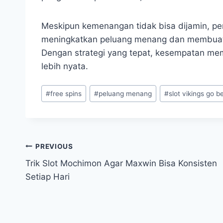
Meskipun kemenangan tidak bisa dijamin, p
meningkatkan peluang menang dan membuat 
Dengan strategi yang tepat, kesempatan me
lebih nyata.
Post
#
free spins
#
peluang menang
#
slot vikings go b
Tags:
Post
PREVIOUS
Trik Slot Mochimon Agar Maxwin Bisa Konsisten
navigation
Setiap Hari